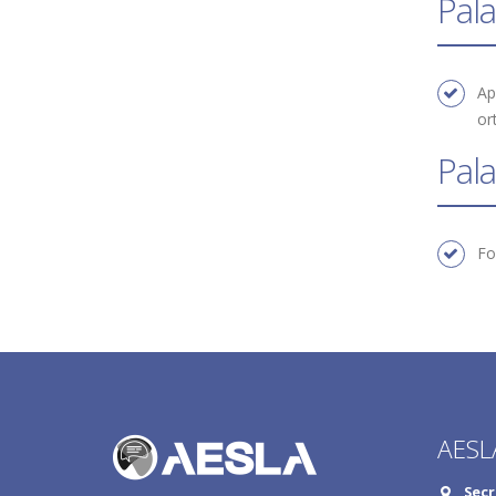
Pala
Aprendizaje de la lectura; Desarrollo de habilidades de alfabetización temprana; Desarrollo de las representaciones
or
Pala
F
AESL
Secr