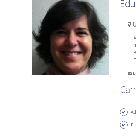
Edu
U
A
4
B
E
E
Camp
Ad
Ps