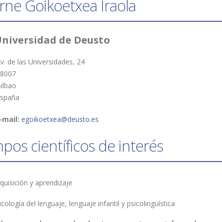
rne Goikoetxea Iraola
niversidad de Deusto
v. de las Universidades, 24
8007
ilbao
spaña
-mail:
egoikoetxea@deusto.es
os científicos de interés
quisición y aprendizaje
icología del lenguaje, lenguaje infantil y psicolingüística