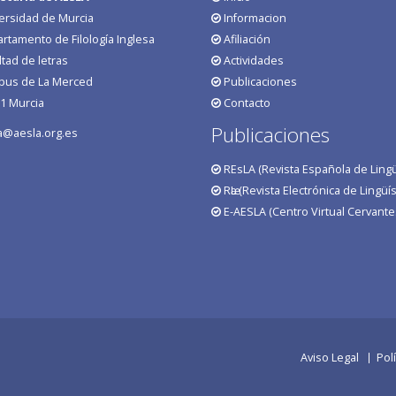
ersidad de Murcia
Informacion
rtamento de Filología Inglesa
Afiliación
ltad de letras
Actividades
us de La Merced
Publicaciones
1 Murcia
Contacto
Publicaciones
a@aesla.org.es
REsLA (Revista Española de Lingüí
RӕL (Revista Electrónica de Lingüís
E-AESLA (Centro Virtual Cervante
Aviso Legal
Pol