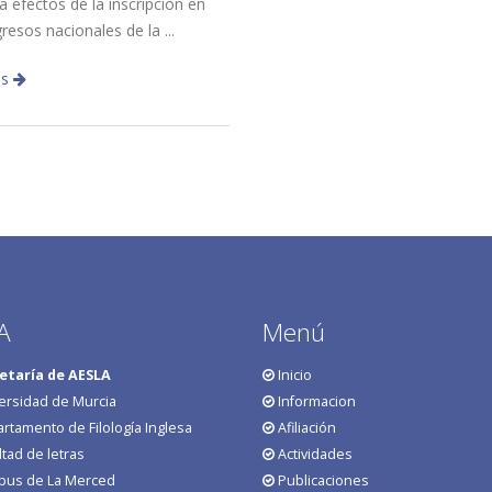
a efectos de la inscripción en
resos nacionales de la ...
ás
A
Menú
etaría de AESLA
Inicio
ersidad de Murcia
Informacion
rtamento de Filología Inglesa
Afiliación
ltad de letras
Actividades
us de La Merced
Publicaciones