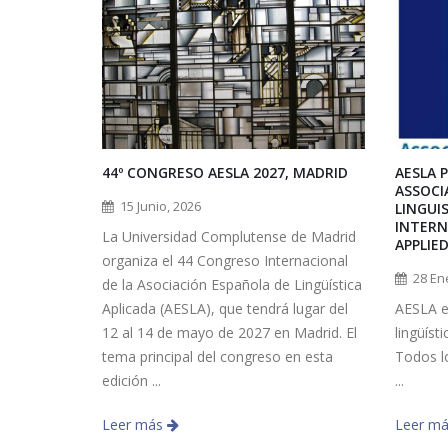
44º CONGRESO AESLA 2027, MADRID
AESLA P
ASSOCI
15 Junio, 2026
LINGUIS
INTERN
La Universidad Complutense de Madrid
APPLIED
organiza el 44 Congreso Internacional
28 En
de la Asociación Española de Lingüística
Aplicada (AESLA), que tendrá lugar del
AESLA es
12 al 14 de mayo de 2027 en Madrid. El
lingüísti
tema principal del congreso en esta
Todos l
edición ...
...
Leer más
Leer m