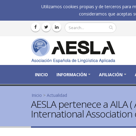
Utilizamos cookies propias y de terceros para me
consideramos que aceptas su
INICIO
INFORMACIÓN
AFILIACIÓN
Se encuentra usted aquí
Inicio
>
Actualidad
AESLA pertenece a AILA ( 
International Association 