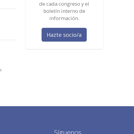
de cada congreso y el
boletín interno de
información.
Hazte socio/a
s
Síguenos