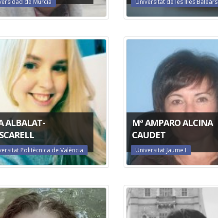
versidad de Murcia
Universitat de les Illes Balears
A ALBALAT-
Mª AMPARO ALCINA
SCARELL
CAUDET
versitat Politècnica de València
Universitat Jaume I