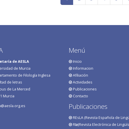
A
Menú
etaría de AESLA
Inicio
ersidad de Murcia
Informacion
rtamento de Filología Inglesa
Afiliación
ltad de letras
Actividades
us de La Merced
Publicaciones
1 Murcia
Contacto
Publicaciones
a@aesla.org.es
REsLA (Revista Española de Lingüí
RӕL (Revista Electrónica de Lingüís