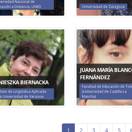
versidad Nacional de
cación a Distancia, UNED
Universidad de Zaragoza
JUANA MARÍA BLANC
FERNÁNDEZ
NIESZKA BIERNACKA
Facultad de Educación de To
ituto de Lingüística Aplicada
(Universidad de Castilla-La
la Universidad de Varsovia
Mancha)
1
2
3
4
5