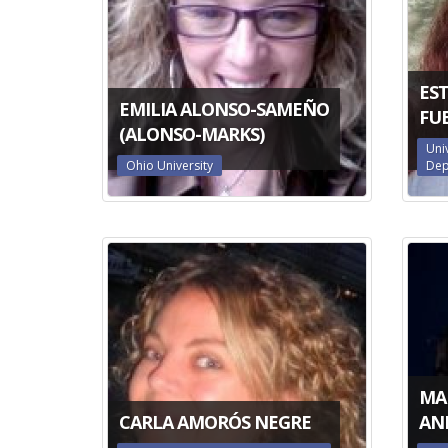
ES
EMILIA ALONSO-SAMEÑO
FU
(ALONSO-MARKS)
Uni
Ohio University
Dep
MA
CARLA AMORÓS NEGRE
AN