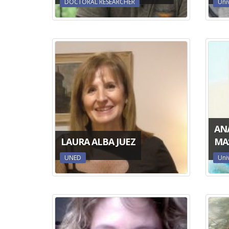
DOCTORAL RESEARCHER
Uni
AN
LAURA ALBA JUEZ
MA
UNED
Uni