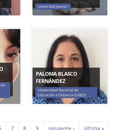
Universitat Jaume I
O
PALOMA BLASCO
FERNÁNDEZ
ledo
Universidad Nacional de
Educación a Distancia (UNED)
6
7
8
9
siguiente ›
última »