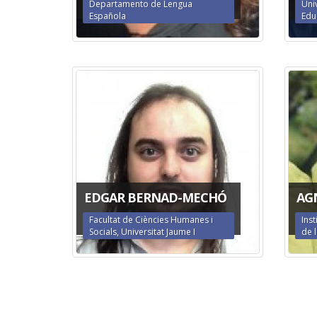
Departamento de Lengua
Uni
Española
Edu
EDGAR BERNAD-MECHÓ
AG
Facultat de Ciències Humanes i
Inst
Socials, Universitat Jaume I
de 
Páginas