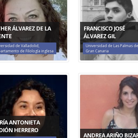
THER ÁLVAREZ DE LA
FRANCISCO JOSÉ
ENTE
ÁLVAREZ GIL
versidad de Valladolid,
Universidad de Las Palmas d
artamento de Filología inglesa
Gran Canaria
RÍA ANTONIETA
DIÓN HERRERO
ANDREA ARIÑO BIZA