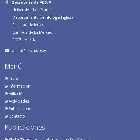
Secretaría de AESLA
Universidad de Murcia
Departamento de Filología Inglesa
Facultad de letras
Campus de La Merced
30071 Murcia
aesla@aesla.org.es
Menú
Inicio
Informacion
Afiliación
Actividades
Publicaciones
Contacto
Publicaciones
REsLA (Revista Española de Lingüística Aplicada)